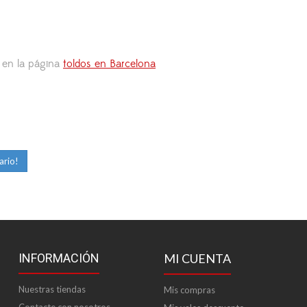
s en la página
toldos en Barcelona
ario!
INFORMACIÓN
MI CUENTA
Nuestras tiendas
Mis compras
Contacte con nosotros