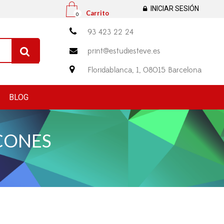
INICIAR SESIÓN
Carrito
0

93 423 22 24
print@estudiesteve.es


Floridablanca, 1, 08015 Barcelona
BLOG
CONES