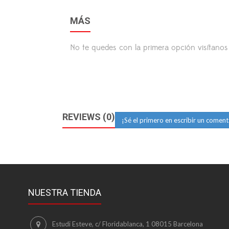
MÁS
No te quedes con la primera opción visítano
REVIEWS (0)
¡Sé el primero en escribir un coment
NUESTRA TIENDA
Estudi Esteve, c/ Floridablanca, 1 08015 Barcelona