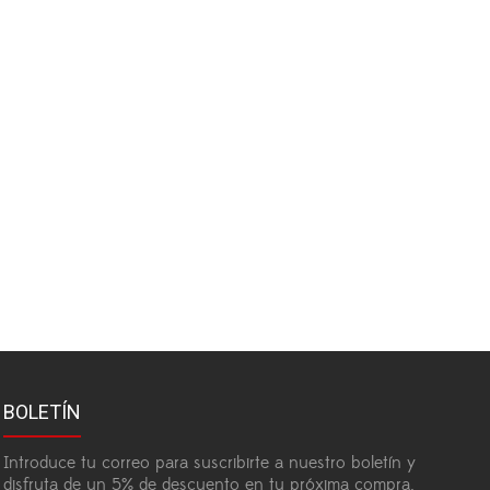
BOLETÍN
Introduce tu correo para suscribirte a nuestro boletín y
disfruta de un 5% de descuento en tu próxima compra.