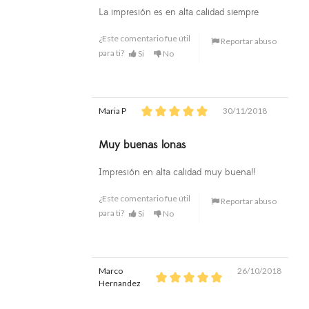
La impresión es en alta calidad siempre
¿Este comentario fue útil
Reportar abuso
para ti?
Si
No
Maria P
30/11/2018
Muy buenas lonas
Impresión en alta calidad muy buena!!
¿Este comentario fue útil
Reportar abuso
para ti?
Si
No
Marco
26/10/2018
Hernandez