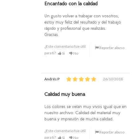
Encantado con la calidad
Un gusto volver a trabajar con vosotros,
estoy muy feliz del resultado y del trabajo
rápido y profesional que realizáis.
Gracias
¿Este comentario fue útil
Reportar abuso
para ti?
Si
No
Andrés P
26/10/2018
Calidad muy buena
Los colores se veían muy vivos igual que en
nuestro archivo. Calidad del material muy
buena y impresión de mucha calidad.
¿Este comentario fue útil
Reportar abuso
para ti?
Si
No