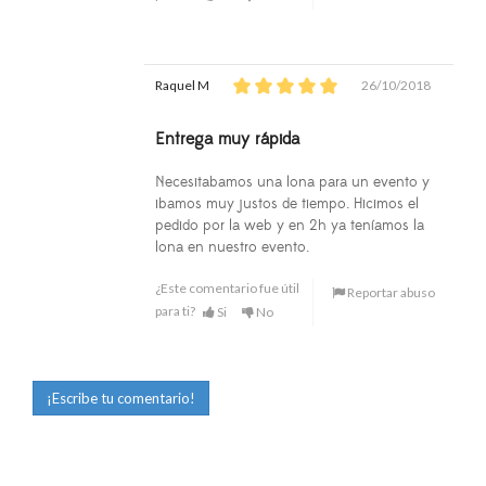
Raquel M
26/10/2018
Entrega muy rápida
Necesitabamos una lona para un evento y
ibamos muy justos de tiempo. Hicimos el
pedido por la web y en 2h ya teníamos la
lona en nuestro evento.
¿Este comentario fue útil
Reportar abuso
para ti?
Si
No
¡Escribe tu comentario!