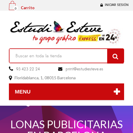
INICIAR SESIÓN
Carrito
0

93 423 22 24
print@estudiesteve.es

Floridablanca, 1, 08015 Barcelona

MENU
LONAS PUBLICITARIAS