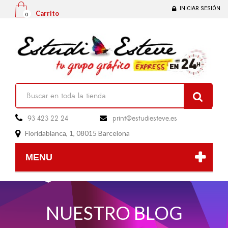
INICIAR SESIÓN
Carrito
0

93 423 22 24
print@estudiesteve.es

Floridablanca, 1, 08015 Barcelona

MENU
NUESTRO BLOG