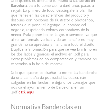
Si lo quieres es diseñarte tu mismo la
banderola en
Barcelona
para tu comercio, te dar
é
unos pasos a
seguir. Lo primero de todo, desc
á
rgate la plantilla
que tienes en las caracter
í
sticas del producto y
despu
é
s con nociones de illustrator o photoshop,
tendr
á
s que poner el logotipo i el nombre del
negocio, respetando colores corporativos de la
marca. Evita poner textos largos o servicios, ya que
al ser un formato vertical y de un tamaño no muy
grande no se apreciara y manchara todo el diseño.
Duplica la informaci
ó
n para que se vea lo mismo en
los dos lados y guardas el archivo en .pdf para
evitar problemas de no compactaci
ó
n y cambios no
esperados a la hora de imprimir.
Si lo que quieres es diseñar tu mismo las banderolas
de una campaña de publicidad las cuales irán
colgadas en las farolas, te dejo unos consejos que
nos da el ayuntamiento de Barcelona, en un
.pdf
click aquí
Normativa Banderolas en