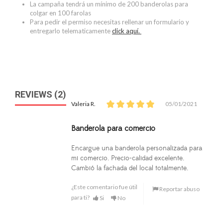
La campaña tendr
á
un m
í
nimo de 200 banderolas para
colgar en 100 farolas
Para pedir el permiso necesitas rellenar un formulario y
entregarlo telematicamente
click aquí.
REVIEWS (2)
Valeria R.
05/01/2021
Banderola para comercio
Encargue una banderola personalizada para
mi comercio. Precio-calidad excelente.
Cambió la fachada del local totalmente.
¿Este comentario fue útil
Reportar abuso
para ti?
Si
No