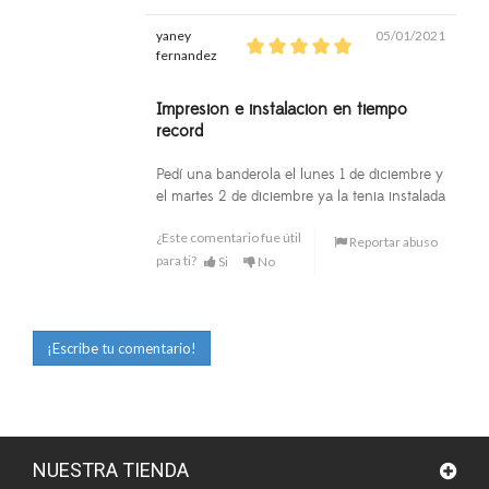
yaney
05/01/2021
fernandez
Impresion e instalacion en tiempo
record
Pedí una banderola el lunes 1 de diciembre y
el martes 2 de diciembre ya la tenia instalada
¿Este comentario fue útil
Reportar abuso
para ti?
Si
No
¡Escribe tu comentario!
NUESTRA TIENDA