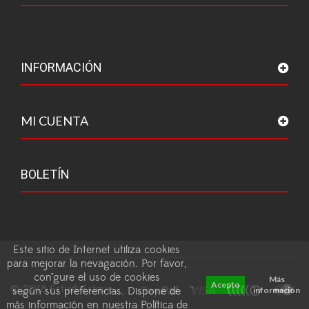
INFORMACIÓN
MI CUENTA
BOLETÍN
Este sitio de Internet utiliza cookies
para mejorar la nevagación. Por favor,
con"gure el uso de cookies
Más
Acepto
© 2018 Estudi Esteve
según sus preferencias. Dispone de
información
más información en nuestra Política de