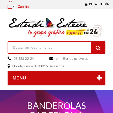
INICIAR SESIÓN
Carrito
0

93 423 22 24
print@estudiesteve.es

Floridablanca, 1, 08015 Barcelona

MENU
BANDEROLAS