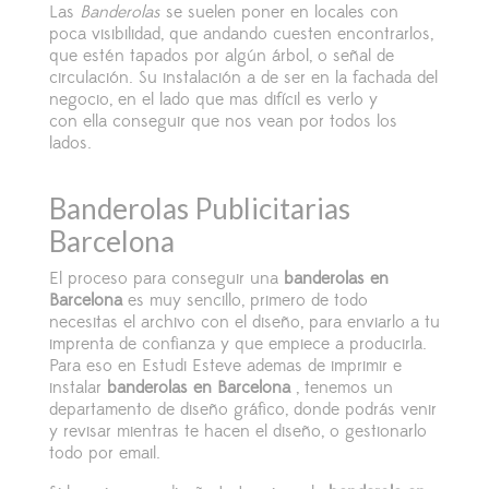
Las
Banderolas
se suelen poner en locales con
poca visibilidad, que andando cuesten encontrarlos,
que est
é
n tapados por alg
ú
n
á
rbol, o señal de
circulaci
ó
n. Su instalaci
ón
a de ser en la fachada del
negocio, en el lado que mas dif
í
cil es verlo y
con ella conseguir que nos vean por todos los
lados.
Banderolas Publicitarias
Barcelona
El proceso para conseguir una
banderolas en
Barcelona
es muy sencillo, primero de todo
necesitas el archivo con el diseño, para enviarlo a tu
imprenta de confianza y que empiece a producirla.
Para eso en Estudi Esteve ademas de imprimir e
instalar
banderolas en Barcelona
, tenemos un
departamento de diseño gr
á
fico, donde podrás venir
y revisar mientras te hacen el diseño, o gestionarlo
todo por email.