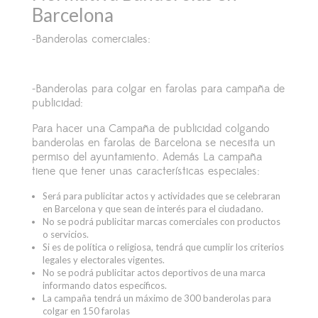
Barcelona
-Banderolas comerciales:
-Banderolas para colgar en farolas para campaña de
publicidad:
Para hacer una Campaña de publicidad colgando
banderolas en farolas de Barcelona se necesita un
permiso del ayuntamiento. Además La campaña
tiene que tener unas caracter
í
sticas especiales:
Ser
á
para publicitar actos y actividades que se celebraran
en Barcelona y que sean de inter
é
s para el ciudadano.
No se podr
á
publicitar marcas comerciales con productos
o servicios.
Si es de pol
í
tica o religiosa, tendr
á
que cumplir los criterios
legales y electorales vigentes.
No se podr
á
publicitar actos deportivos de una marca
informando datos espec
í
ficos.
La campaña tendr
á
un m
á
ximo de 300 banderolas para
colgar en 150 farolas