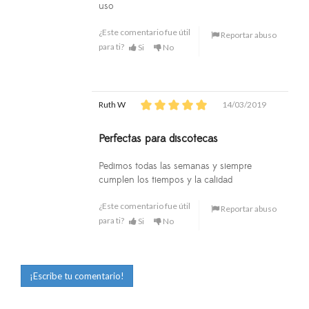
uso
¿Este comentario fue útil
Reportar abuso
para ti?
Si
No
Ruth W
14/03/2019
Perfectas para discotecas
Pedimos todas las semanas y siempre
cumplen los tiempos y la calidad
¿Este comentario fue útil
Reportar abuso
para ti?
Si
No
¡Escribe tu comentario!