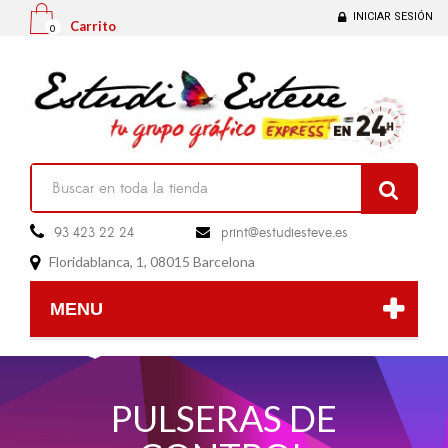
INICIAR SESIÓN
Carrito
0

93 423 22 24
print@estudiesteve.es

Floridablanca, 1, 08015 Barcelona

MENU
PULSERAS DE