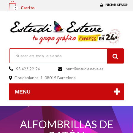
INICIAR SESIÓN
Carrito
0

93 423 22 24
print@estudiesteve.es

Floridablanca, 1, 08015 Barcelona

MENU
ALFOMBRILLAS DE