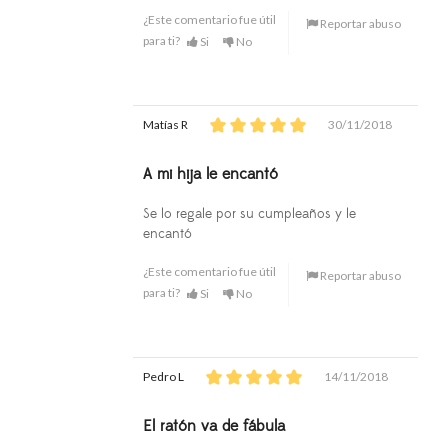
¿Este comentario fue útil
Reportar abuso
para ti?
Si
No
Matías R
30/11/2018
A mi hija le encantó
Se lo regale por su cumpleaños y le
encantó
¿Este comentario fue útil
Reportar abuso
para ti?
Si
No
Pedro L
14/11/2018
El ratón va de fábula