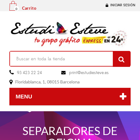
INICIAR SESIÓN
Carrito
0

93 423 22 24
print@estudiesteve.es

Floridablanca, 1, 08015 Barcelona

MENU
SEPARADORES DE