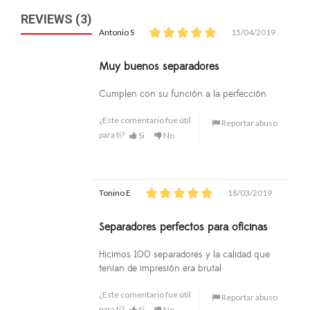
REVIEWS (3)
Antonio S
15/04/2019
Muy buenos separadores
Cumplen con su función a la perfección
¿Este comentario fue útil
Reportar abuso
para ti?
Si
No
Tonino E
18/03/2019
Separadores perfectos para oficinas
Hicimos 100 separadores y la calidad que
tenían de impresión era brutal
¿Este comentario fue útil
Reportar abuso
para ti?
Si
No