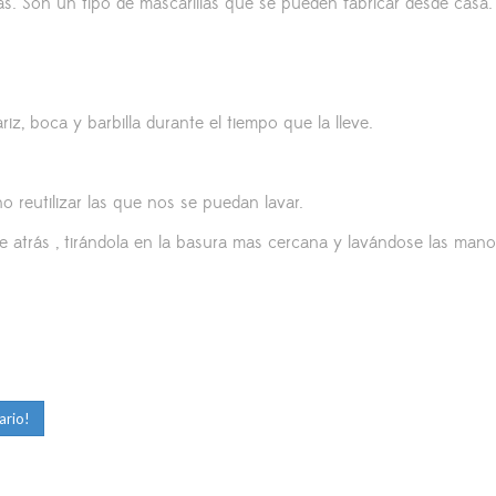
más. Son un tipo de mascarillas que se pueden fabricar desde casa
iz, boca y barbilla durante el tiempo que la lleve.
 reutilizar las que nos se puedan lavar.
de atrás , tirándola en la basura mas cercana y lavándose las man
ario!