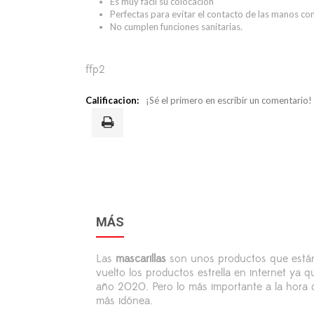
Es muy fácil su colocación
Perfectas para evitar el contacto de las manos con 
No cumplen funciones sanitarias.
ffp2
Calificacion:
¡Sé el primero en escribir un comentario!
MÁS
Las
mascarillas
son unos productos que están 
vuelto los productos estrella en internet ya
año 2020. Pero lo más importante a la hora de
más idónea.