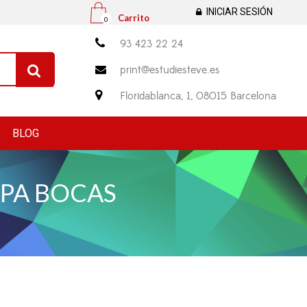
INICIAR SESIÓN
Carrito
0

93 423 22 24
print@estudiesteve.es


Floridablanca, 1, 08015 Barcelona
BLOG
APA BOCAS