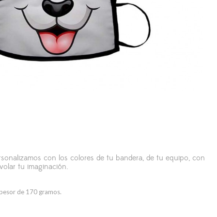
ersonalizamos con los colores de tu bandera, de tu equipo, con
 volar tu imaginación.
spesor de 170 gramos.