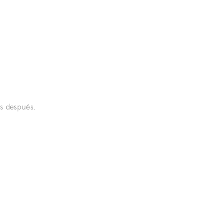
.
os después.