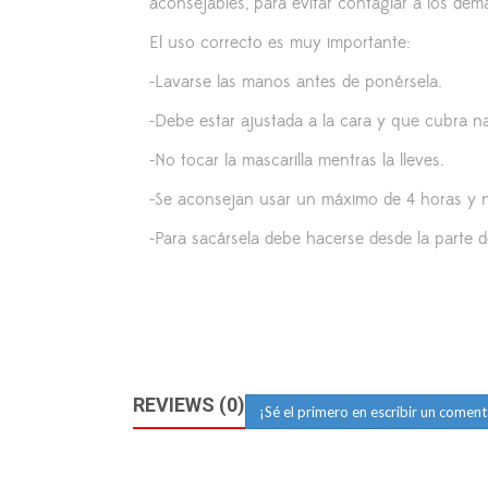
aconsejables, para evitar contagiar a los de
El uso correcto es muy importante:
-Lavarse las manos antes de ponérsela.
-Debe estar ajustada a la cara y que cubra nar
-No tocar la mascarilla mentras la lleves.
-Se aconsejan usar un máximo de 4 horas y no
-Para sacársela debe hacerse desde la parte 
REVIEWS (0)
¡Sé el primero en escribir un coment