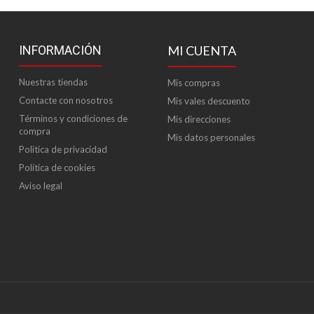
INFORMACIÓN
MI CUENTA
Nuestras tiendas
Mis compras
Contacte con nosotros
Mis vales descuento
Términos y condiciones de
Mis direcciones
compra
Mis datos personales
Politica de privacidad
Política de cookies
Aviso legal