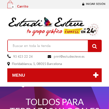
INICIAR SESIÓN
Carrito
0

93 423 22 24
print@estudiesteve.es

Floridablanca, 1, 08015 Barcelona

MENU
TOLDOS PARA