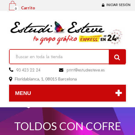
INICIAR SESIÓN
Carrito
0

93 423 22 24
print@estudiesteve.es

Floridablanca, 1, 08015 Barcelona

MENU
TOLDOS CON COFRE