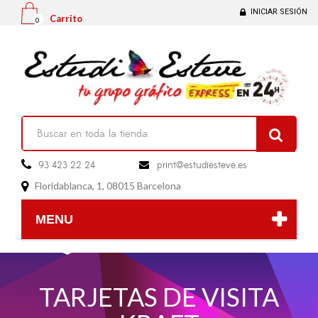
INICIAR SESIÓN
Carrito
0

93 423 22 24
print@estudiesteve.es

Floridablanca, 1, 08015 Barcelona

MENU
TARJETAS DE VISITA