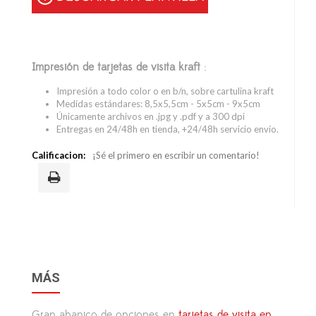
Impresión de tarjetas de visita kraft
:
Impresión a todo color o en b/n, sobre cartulina kraft
Medidas estándares: 8,5x5,5cm - 5x5cm - 9x5cm
Únicamente archivos en .jpg y .pdf y a 300 dpi
Entregas en 24/48h en tienda, +24/48h servicio envío.
Calificacion:
¡Sé el primero en escribir un comentario!
MÁS
Gran abanico de opciones en
tarjetas de visita en