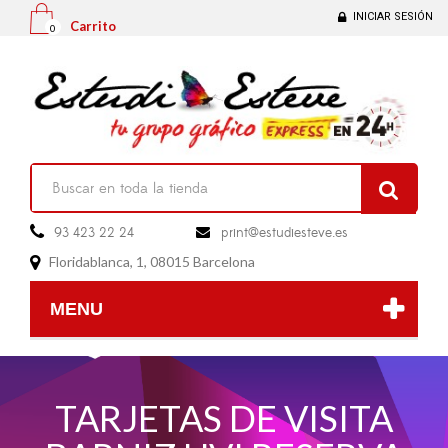
INICIAR SESIÓN
Carrito
0

93 423 22 24
print@estudiesteve.es

Floridablanca, 1, 08015 Barcelona

MENU
TARJETAS DE VISITA