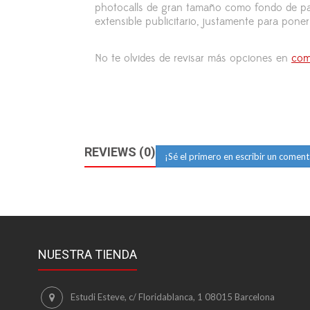
photocalls de gran tamaño como fondo de pas
extensible publicitario, justamente para poner
No te olvides de revisar más opciones en
com
REVIEWS (0)
¡Sé el primero en escribir un coment
NUESTRA TIENDA
Estudi Esteve, c/ Floridablanca, 1 08015 Barcelona