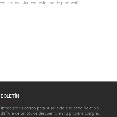
cotecas cuentan con este tipo de photocall
BOLETÍN
Introduce tu correo para suscribirte a nuestro boletín y
disfruta de un 5% de descuento en tu próxima compra.