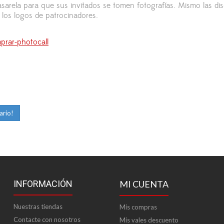
arela para que sus invitados se tomen fotografías. Mismo las dis
 los logos de patrocinadores.
prar-photocall
ario!
INFORMACIÓN
MI CUENTA
Nuestras tiendas
Mis compras
Contacte con nosotros
Mis vales descuento