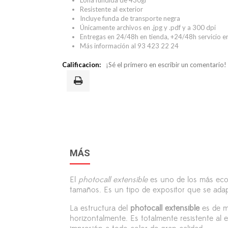
Lona fundida de 430gr
Resistente al exterior
Incluye funda de transporte negra
Únicamente archivos en .jpg y .pdf y a 300 dpi
Entregas en 24/48h en tienda, +24/48h servicio e
Más información al 93 423 22 24
Calificacion:
¡Sé el primero en escribir un comentario!
MÁS
El
photocall extensible
es uno de los más econ
tamaños. Es un tipo de expositor que se adap
La estructura del
photocall extensible
es de me
horizontalmente. Es totalmente resistente al 