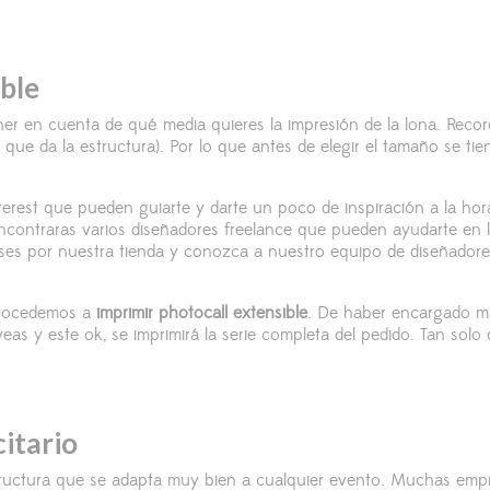
ible
er en cuenta de qué media quieres la impresión de la lona. Reco
que da la estructura). Por lo que antes de elegir el tamaño se ti
est que pueden guiarte y darte un poco de inspiración a la hora
ontraras varios diseñadores freelance que pueden ayudarte en la
pases por nuestra tienda y conozca a nuestro equipo de diseñado
procedemos a
imprimir photocall extensible
. De haber encargado 
eas y este ok, se imprimirá la serie completa del pedido. Tan sol
citario
uctura que se adapta muy bien a cualquier evento. Muchas empre