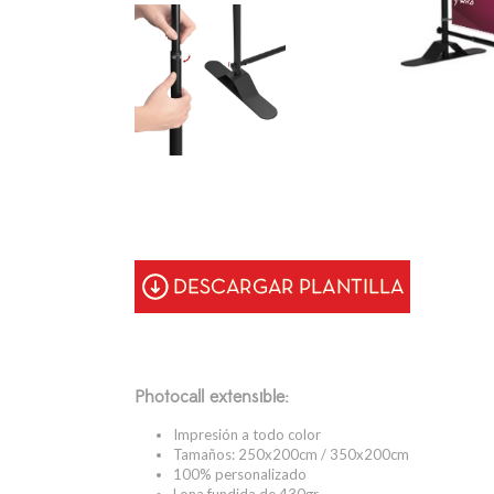
Photocall extensible:
Impresión a todo color
Tamaños: 250x200cm / 350x200cm
100% personalizado