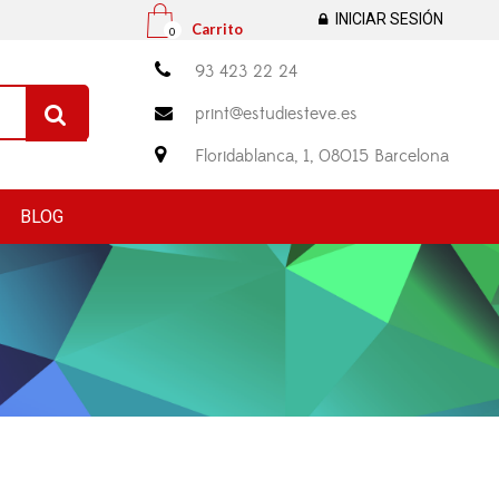
INICIAR SESIÓN
Carrito
0

93 423 22 24
print@estudiesteve.es


Floridablanca, 1, 08015 Barcelona
BLOG