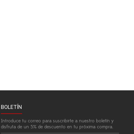
BOLETÍN
Introduce tu correo para suscribirte a nuestro boletín y
disfruta de un 5% de descuento en tu próxima compra.