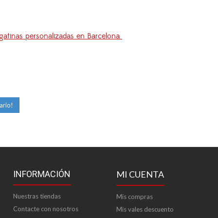
gatinas personalizadas en Barcelona
ario!
INFORMACIÓN
MI CUENTA
Nuestras tiendas
Mis compras
Contacte con nosotros
Mis vales descuento