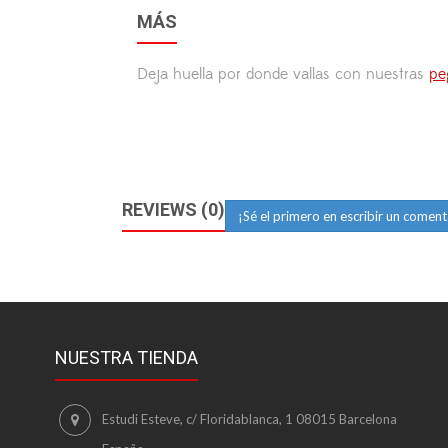
MÁS
Deja huella por donde vallas con nuestras
pe
REVIEWS (0)
¡Sé el primero en escribir un coment
NUESTRA TIENDA
Estudi Esteve, c/ Floridablanca, 1 08015 Barcelona