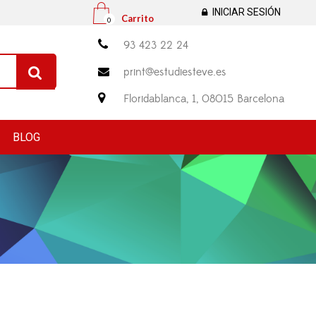
INICIAR SESIÓN
Carrito
0

93 423 22 24
print@estudiesteve.es


Floridablanca, 1, 08015 Barcelona
BLOG