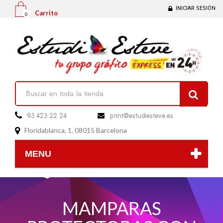
INICIAR SESIÓN
Carrito
0

93 423 22 24
print@estudiesteve.es

Floridablanca, 1, 08015 Barcelona

MENU
MAMPARAS