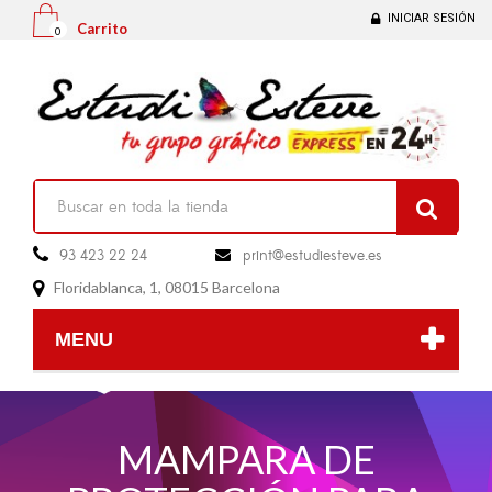
INICIAR SESIÓN
Carrito
0

93 423 22 24
print@estudiesteve.es

Floridablanca, 1, 08015 Barcelona

MENU
MAMPARA DE