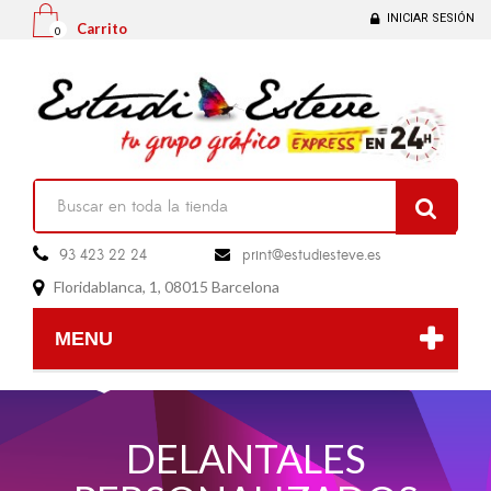
INICIAR SESIÓN
Carrito
0

93 423 22 24
print@estudiesteve.es

Floridablanca, 1, 08015 Barcelona

MENU
DELANTALES