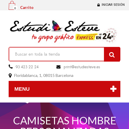
INICIAR SESIÓN
Carrito
0

93 423 22 24
print@estudiesteve.es

Floridablanca, 1, 08015 Barcelona

MENU
CAMISETAS HOMBRE