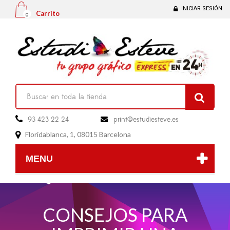
INICIAR SESIÓN
Carrito
0

93 423 22 24
print@estudiesteve.es

Floridablanca, 1, 08015 Barcelona

MENU
CONSEJOS PARA