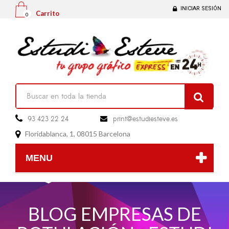
INICIAR SESIÓN
Carrito
0

93 423 22 24
print@estudiesteve.es

Floridablanca, 1, 08015 Barcelona

MENU
BLOG EMPRESAS DE