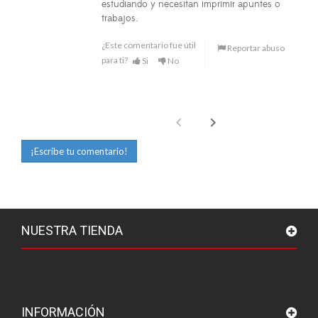
estudiando y necesitan imprimir apuntes o
trabajos.
¿Este comentario fue útil
Reportar abuso
para ti?
Si
No
¡Escribe tu comentario!
NUESTRA TIENDA
INFORMACIÓN