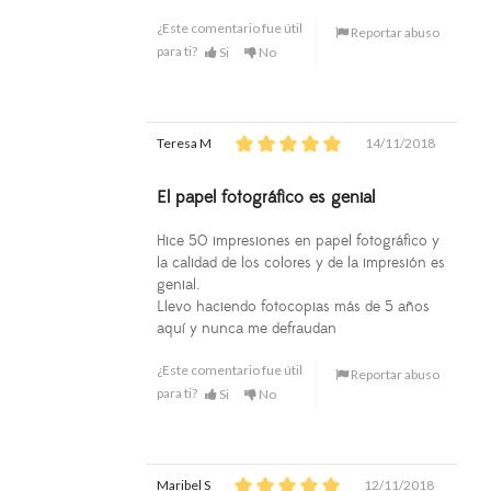
¿Este comentario fue útil
Reportar abuso
para ti?
Si
No
Teresa M
14/11/2018
El papel fotográfico es genial
Hice 50 impresiones en papel fotográfico y
la calidad de los colores y de la impresión es
genial.
Llevo haciendo fotocopias más de 5 años
aquí y nunca me defraudan
¿Este comentario fue útil
Reportar abuso
para ti?
Si
No
Maribel S
12/11/2018