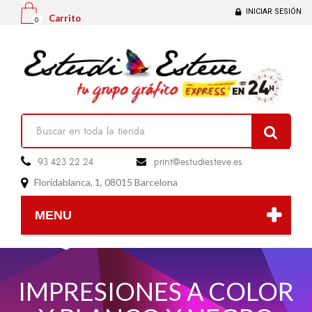
INICIAR SESIÓN
Carrito
0

93 423 22 24
print@estudiesteve.es

Floridablanca, 1, 08015 Barcelona

MENU
IMPRESIONES A COLOR