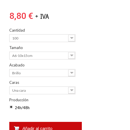
8,80 €
+ IVA
Cantidad
100
Tamaño
A6-10x15cm
Acabado
Brillo
Caras
Una cara
Producción
24h/48h
Añadir al carrito