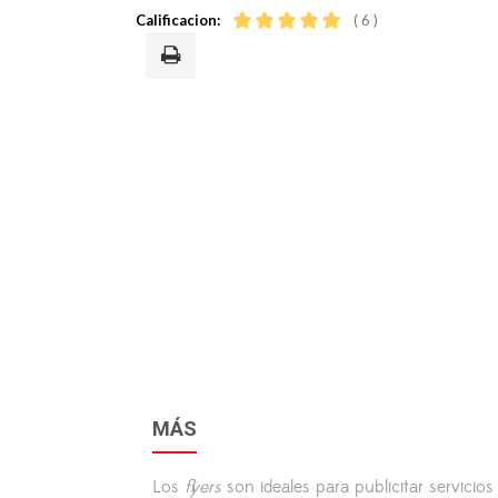
Calificacion:
( 6 )
MÁS
Los
flyers
son ideales para publicitar servici