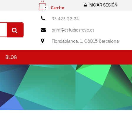
INICIAR SESIÓN
Carrito
0

93 423 22 24
print@estudiesteve.es


Floridablanca, 1, 08015 Barcelona
BLOG