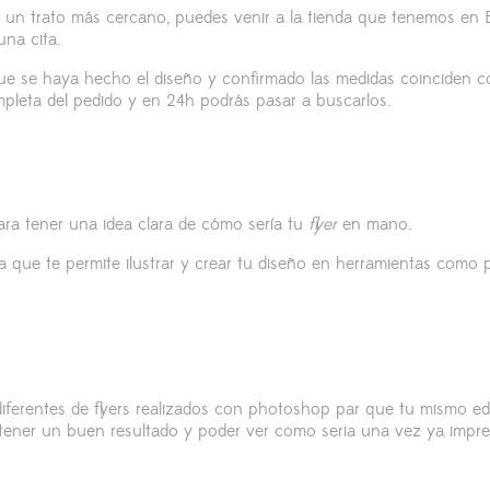
s un trato más cercano, puedes venir a la tienda que tenemos en
 una cita.
e se haya hecho el diseño y confirmado las medidas coinciden c
pleta del pedido y en 24h podrás pasar a buscarlos.
ara tener una idea clara de cómo sería tu
flyer
en mano.
sta que te permite ilustrar y crear tu diseño en herramientas como 
ferentes de flyers realizados con photoshop par que tu mismo edit
 tener un buen resultado y poder ver como seria una vez ya impre